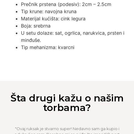
Prečnik prstena (podesiv): 2cm – 2.5cm
Tip krune: navojna kruna
Materijal kućišta: cink legura
Boja: srebrna
U setu dolaze: sat, ogrlica, narukvica, prsten i
minđuše.
Tip mehanizma: kvarcni
Šta drugi kažu o našim
torbama?
"Ovaj ruksak je stvarno super! Nedavno sam ga kupio i