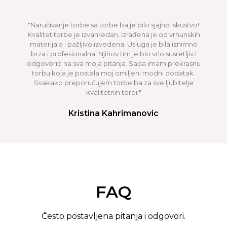
"Naručivanje torbe sa torbe.ba je bilo sjajno iskustvo!
Kvalitet torbe je izvanredan, izrađena je od vrhunskih
materijala i pažljivo izvedena. Usluga je bila iznimno
brza i profesionalna. Njihov tim je bio vrlo susretljiv i
odgovorio na sva moja pitanja. Sada imam prekrasnu
torbu koja je postala moj omiljeni modni dodatak.
Svakako preporučujem torbe.ba za sve ljubitelje
kvalitetnih torbi!"
Kristina Kahrimanovic
FAQ
Često postavljena pitanja i odgovori.