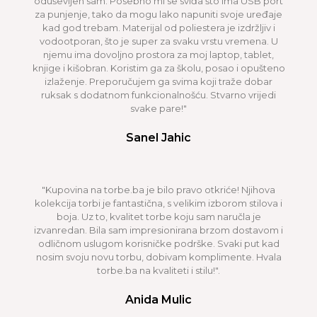
oduševljen sam. Posebno mi se sviđa što ima USB port
za punjenje, tako da mogu lako napuniti svoje uređaje
kad god trebam. Materijal od poliestera je izdržljiv i
vodootporan, što je super za svaku vrstu vremena. U
njemu ima dovoljno prostora za moj laptop, tablet,
knjige i kišobran. Koristim ga za školu, posao i opušteno
izlaženje. Preporučujem ga svima koji traže dobar
ruksak s dodatnom funkcionalnošću. Stvarno vrijedi
svake pare!"
Sanel Jahic
"Kupovina na torbe.ba je bilo pravo otkriće! Njihova
kolekcija torbi je fantastična, s velikim izborom stilova i
boja. Uz to, kvalitet torbe koju sam naručla je
izvanredan. Bila sam impresionirana brzom dostavom i
odličnom uslugom korisničke podrške. Svaki put kad
nosim svoju novu torbu, dobivam komplimente. Hvala
torbe.ba na kvaliteti i stilu!".
Anida Mulic