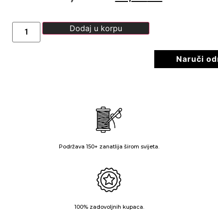
Dodaj u korpu
Naruči o
Podržava 150+ zanatlija širom svijeta.
100% zadovoljnih kupaca.