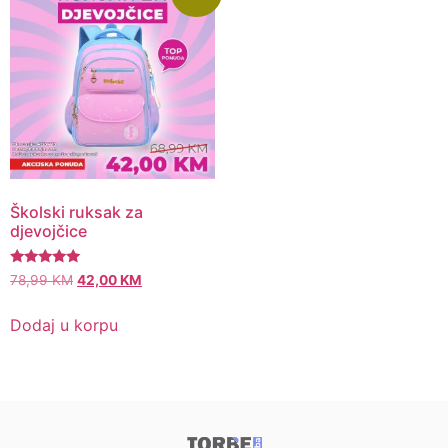
Školski ruksak za
djevojčice
Ocjenjeno
78,99
KM
42,00
KM
5.00
od 5
Dodaj u korpu